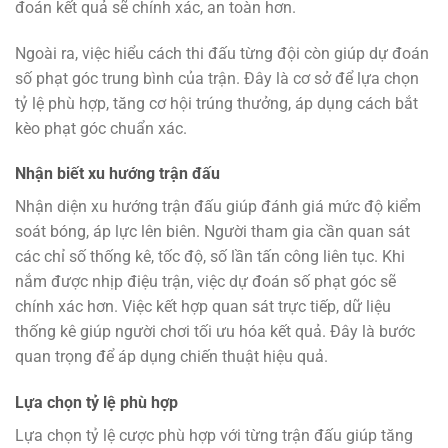
đoán kết quả sẽ chính xác, an toàn hơn.
Ngoài ra, việc hiểu cách thi đấu từng đội còn giúp dự đoán
số phạt góc trung bình của trận. Đây là cơ sở để lựa chọn
tỷ lệ phù hợp, tăng cơ hội trúng thưởng, áp dụng cách bắt
kèo phạt góc chuẩn xác.
Nhận biết xu hướng trận đấu
Nhận diện xu hướng trận đấu giúp đánh giá mức độ kiểm
soát bóng, áp lực lên biên. Người tham gia cần quan sát
các chỉ số thống kê, tốc độ, số lần tấn công liên tục. Khi
nắm được nhịp điệu trận, việc dự đoán số phạt góc sẽ
chính xác hơn. Việc kết hợp quan sát trực tiếp, dữ liệu
thống kê giúp người chơi tối ưu hóa kết quả. Đây là bước
quan trọng để áp dụng chiến thuật hiệu quả.
Lựa chọn tỷ lệ phù hợp
Lựa chọn tỷ lệ cược phù hợp với từng trận đấu giúp tăng