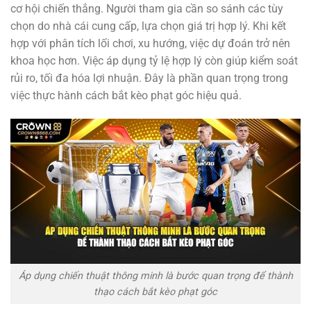
cơ hội chiến thắng. Người tham gia cần so sánh các tùy
chọn do nhà cái cung cấp, lựa chọn giá trị hợp lý. Khi kết
hợp với phân tích lối chơi, xu hướng, việc dự đoán trở nên
khoa học hơn. Việc áp dụng tỷ lệ hợp lý còn giúp kiểm soát
rủi ro, tối đa hóa lợi nhuận. Đây là phần quan trọng trong
việc thực hành cách bắt kèo phạt góc hiệu quả.
Áp dụng chiến thuật thông minh là bước quan trọng để thành
thạo cách bắt kèo phạt góc