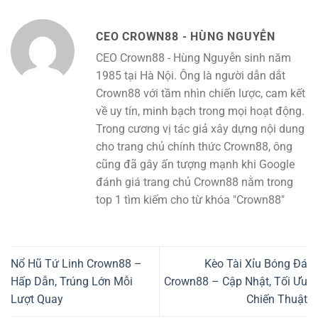
CEO CROWN88 - HÙNG NGUYỄN
CEO Crown88 - Hùng Nguyễn sinh năm
1985 tại Hà Nội. Ông là người dẫn dắt
Crown88 với tầm nhìn chiến lược, cam kết
về uy tín, minh bạch trong mọi hoạt động.
Trong cương vị tác giả xây dựng nội dung
cho trang chủ chính thức Crown88, ông
cũng đã gây ấn tượng mạnh khi Google
đánh giá trang chủ Crown88 nằm trong
top 1 tìm kiếm cho từ khóa "Crown88"
Nổ Hũ Tứ Linh Crown88 –
Kèo Tài Xỉu Bóng Đá
Hấp Dẫn, Trúng Lớn Mỗi
Crown88 – Cập Nhật, Tối Ưu
Lượt Quay
Chiến Thuật