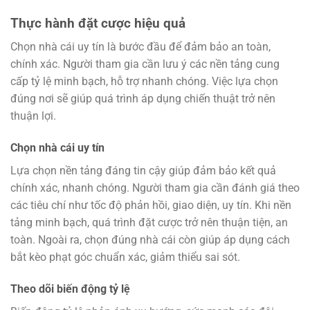
Thực hành đặt cược hiệu quả
Chọn nhà cái uy tín là bước đầu để đảm bảo an toàn,
chính xác. Người tham gia cần lưu ý các nền tảng cung
cấp tỷ lệ minh bạch, hỗ trợ nhanh chóng. Việc lựa chọn
đúng nơi sẽ giúp quá trình áp dụng chiến thuật trở nên
thuận lợi.
Chọn nhà cái uy tín
Lựa chọn nền tảng đáng tin cậy giúp đảm bảo kết quả
chính xác, nhanh chóng. Người tham gia cần đánh giá theo
các tiêu chí như tốc độ phản hồi, giao diện, uy tín. Khi nền
tảng minh bạch, quá trình đặt cược trở nên thuận tiện, an
toàn. Ngoài ra, chọn đúng nhà cái còn giúp áp dụng cách
bắt kèo phạt góc chuẩn xác, giảm thiểu sai sót.
Theo dõi biến động tỷ lệ